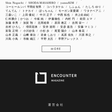
Shin Noguchi
SHODA MASAHIRO
yansuKIM
コーヒールンバ 平岡佐智男
コハラタケル
しふぉん
たしろ ゆり
てんてん
トナカイ
ぼっちゃん
モーガン茉愛羅
ワタナベアニ
三森いこ
上田 優紀
中川 正子
中西 拓也
井上佐由紀
仁科勝介｜かつお
今城 純
伊藤徹也
内村 円
前田 エマ
加藤 幸秀
加賀 翔
北岡稔章
原田 教正
吉岡 栄一
吉村 ひろし
増田彩来
安井 達郎
安彦 嘉浩
安藤 マミコ
富取 正明
小川紗良
小杉 歩
尾鷲 陽介
山本 春花
山本 正義
山﨑 泰治
岩倉 しおり
嶌原 佑矢
川原 和之
川島 小鳥
市橋 織江
平野 太呂
早野アレックス
MORE
運営会社