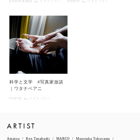
ワタナベアニ
ワタナベアニ
KNOWLEDGE
PHOTO
by
by
科学と文学 #写真家放談
｜ワタナベアニ
ワタナベアニ
PHOTO
by
ARTIST
Amatou
Ken Tanahashi
MARCO
Munetaka Tokuyama