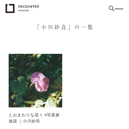
「小川紗良」の一覧
とおまわりな花々 #写真家
放談 ｜小川紗良