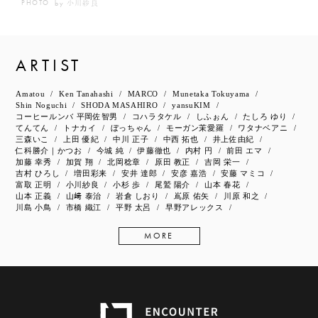
小川紗良
PHOTO
by
ARTIST
Amatou
Ken Tanahashi
MARCO
Munetaka Tokuyama
Shin Noguchi
SHODA MASAHIRO
yansuKIM
コーヒールンバ 平岡佐智男
コハラタケル
しふぉん
たしろ ゆり
てんてん
トナカイ
ぼっちゃん
モーガン茉愛羅
ワタナベアニ
三森いこ
上田 優紀
中川 正子
中西 拓也
井上佐由紀
仁科勝介｜かつお
今城 純
伊藤徹也
内村 円
前田 エマ
加藤 幸秀
加賀 翔
北岡稔章
原田 教正
吉岡 栄一
吉村 ひろし
増田彩来
安井 達郎
安彦 嘉浩
安藤 マミコ
富取 正明
小川紗良
小杉 歩
尾鷲 陽介
山本 春花
山本 正義
山﨑 泰治
岩倉 しおり
嶌原 佑矢
川原 和之
川島 小鳥
市橋 織江
平野 太呂
早野アレックス
MORE