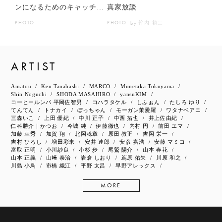
ンになるためのキャッチャ
真家放談
ー論｜竹内裕二 #写真家放
竹内 裕二
PHOTO
PHOTO
by
談
ARTIST
Amatou
Ken Tanahashi
MARCO
Munetaka Tokuyama
Shin Noguchi
SHODA MASAHIRO
yansuKIM
コーヒールンバ 平岡佐智男
コハラタケル
しふぉん
たしろ ゆり
てんてん
トナカイ
ぼっちゃん
モーガン茉愛羅
ワタナベアニ
三森いこ
上田 優紀
中川 正子
中西 拓也
井上佐由紀
仁科勝介｜かつお
今城 純
伊藤徹也
内村 円
前田 エマ
加藤 幸秀
加賀 翔
北岡稔章
原田 教正
吉岡 栄一
吉村 ひろし
増田彩来
安井 達郎
安彦 嘉浩
安藤 マミコ
富取 正明
小川紗良
小杉 歩
尾鷲 陽介
山本 春花
山本 正義
山﨑 泰治
岩倉 しおり
嶌原 佑矢
川原 和之
川島 小鳥
市橋 織江
平野 太呂
早野アレックス
MORE