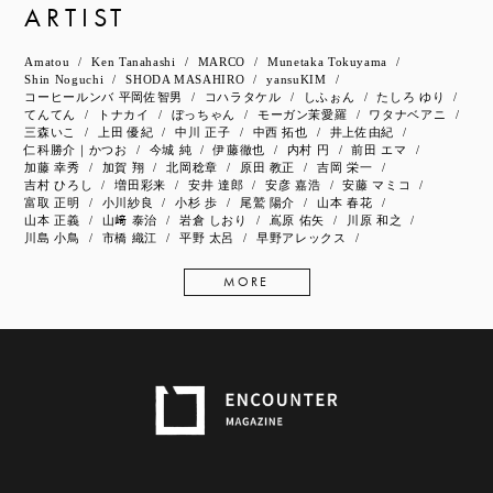
ARTIST
Amatou
Ken Tanahashi
MARCO
Munetaka Tokuyama
Shin Noguchi
SHODA MASAHIRO
yansuKIM
コーヒールンバ 平岡佐智男
コハラタケル
しふぉん
たしろ ゆり
てんてん
トナカイ
ぼっちゃん
モーガン茉愛羅
ワタナベアニ
三森いこ
上田 優紀
中川 正子
中西 拓也
井上佐由紀
仁科勝介｜かつお
今城 純
伊藤徹也
内村 円
前田 エマ
加藤 幸秀
加賀 翔
北岡稔章
原田 教正
吉岡 栄一
吉村 ひろし
増田彩来
安井 達郎
安彦 嘉浩
安藤 マミコ
富取 正明
小川紗良
小杉 歩
尾鷲 陽介
山本 春花
山本 正義
山﨑 泰治
岩倉 しおり
嶌原 佑矢
川原 和之
川島 小鳥
市橋 織江
平野 太呂
早野アレックス
MORE