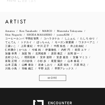
岩倉 しおり
PHOTO
by
ARTIST
Amatou
Ken Tanahashi
MARCO
Munetaka Tokuyama
Shin Noguchi
SHODA MASAHIRO
yansuKIM
コーヒールンバ 平岡佐智男
コハラタケル
しふぉん
たしろ ゆり
てんてん
トナカイ
ぼっちゃん
モーガン茉愛羅
ワタナベアニ
三森いこ
上田 優紀
中川 正子
中西 拓也
井上佐由紀
仁科勝介｜かつお
今城 純
伊藤徹也
内村 円
前田 エマ
加藤 幸秀
加賀 翔
北岡稔章
原田 教正
吉岡 栄一
吉村 ひろし
増田彩来
安井 達郎
安彦 嘉浩
安藤 マミコ
富取 正明
小川紗良
小杉 歩
尾鷲 陽介
山本 春花
山本 正義
山﨑 泰治
岩倉 しおり
嶌原 佑矢
川原 和之
川島 小鳥
市橋 織江
平野 太呂
早野アレックス
MORE