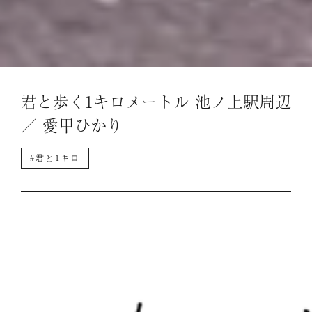
君と歩く1キロメートル 池ノ上駅周辺
／ 愛甲ひかり
#君と1キロ