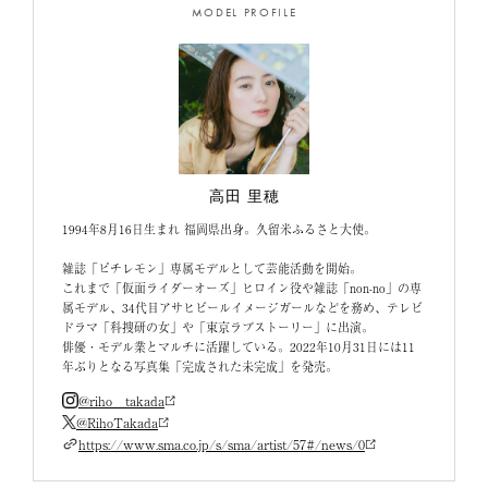
MODEL PROFILE
高田 里穂
1994年8月16日生まれ 福岡県出身。久留米ふるさと大使。
雑誌「ピチレモン」専属モデルとして芸能活動を開始。
これまで「仮面ライダーオーズ」ヒロイン役や雑誌「non-no」の専
属モデル、34代目アサヒビールイメージガールなどを務め、テレビ
ドラマ「科捜研の女」や「東京ラブストーリー」に出演。
俳優・モデル業とマルチに活躍している。2022年10月31日には11
年ぶりとなる写真集「完成された未完成」を発売。
@riho__takada
@RihoTakada
https://www.sma.co.jp/s/sma/artist/57#/news/0