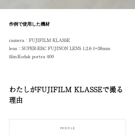
作例で使用した機材
camera：FUJIFILM KLASSE
lens：SUPER-EBC FUJINON LENS 1:2.6 f=38mm
film:Kodak portra 400
わたしがFUJIFILM KLASSEで撮る
理由
PROFILE