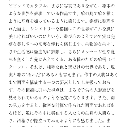
ビビッドでカラフル、まさに写真でありながら、絵本の
ような世界を表現している作品です。絵の具で絵を描く
ように写真を撮っているように感じます。完璧に整理さ
れた画面、シンメトリーな構図はこの世界がこんな風に
美しければいいのにという、遊び心のようでいて実は完
璧な美しさへの切実な憧れを感じます。生物的な生々し
さや生活感は徹底的に排除し、さらにメッセージ性や意
味も無くした先にみえてくる、ある種のただの絵柄（パ
ターン）。それは、純粋な色と形だけの世界であり、現
実と絵の“あいだ”にあるとも言えます。作中の人物はあく
まで画面を構成する一つの要素としてしか扱っておら
ず、その極端に引いた視点は、まるで子供の人形遊びを
見せられているかのような感覚にもなります。また、別
の見方をすると、緻密な計算で作られた画面であればあ
るほど、逆にその中に実在する人たちの生身の人間らし
さ、滑稽さが際立ってみえるようにも感じました。ま